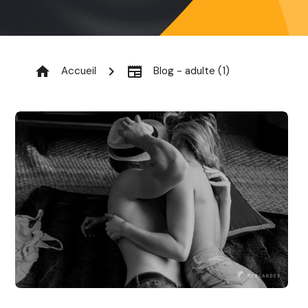
home
chevron_right
newspaper
Accueil
Blog - adulte (1)