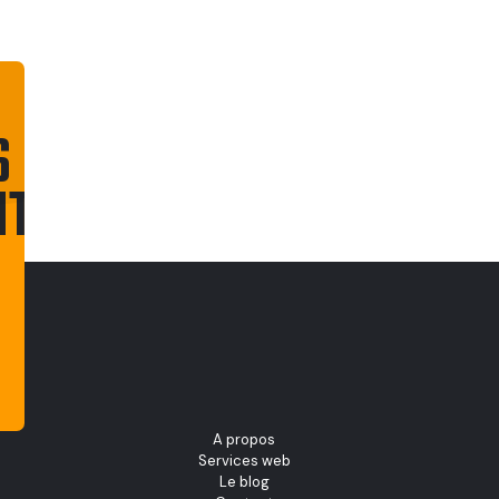
S
NT
CONTACTEZ-
NOUS
A propos
Services web
Le blog