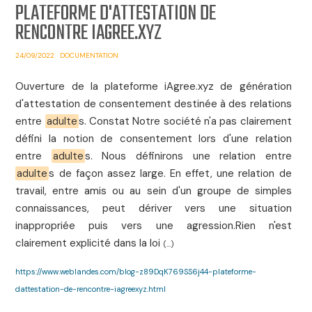
PLATEFORME D'ATTESTATION DE
RENCONTRE IAGREE.XYZ
24/09/2022
DOCUMENTATION
Ouverture de la plateforme iAgree.xyz de génération
d'attestation de consentement destinée à des relations
entre
adulte
s. Constat Notre société n'a pas clairement
défini la notion de consentement lors d'une relation
entre
adulte
s. Nous définirons une relation entre
adulte
s de façon assez large. En effet, une relation de
travail, entre amis ou au sein d'un groupe de simples
connaissances, peut dériver vers une situation
inappropriée puis vers une agression.Rien n'est
clairement explicité dans la loi
(...)
https://www.weblandes.com/blog-z89DqK769SS6j44-plateforme-
dattestation-de-rencontre-iagreexyz.html