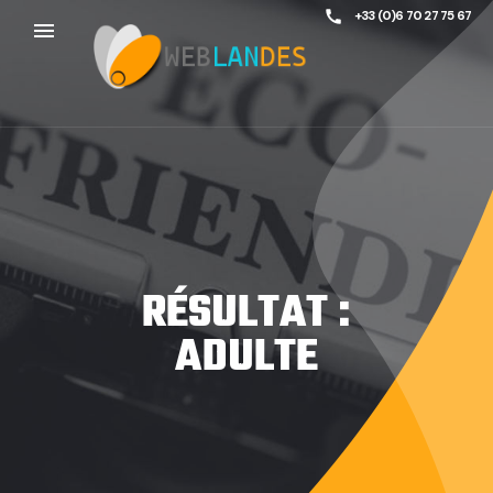
call
+33 (0)6 70 27 75 67
menu
RÉSULTAT :
ADULTE