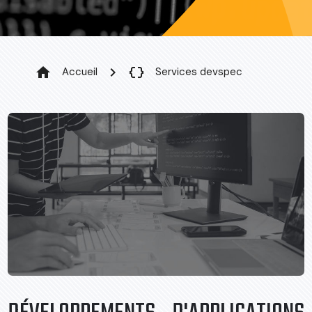
home
chevron_right
data_object
Accueil
Services devspec