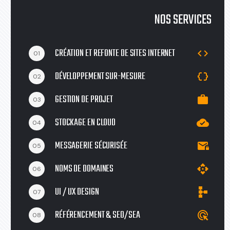
NOS SERVICES
CRÉATION ET REFONTE DE SITES INTERNET
code
01
DÉVELOPPEMENT SUR-MESURE
data_object
02
GESTION DE PROJET
work
03
STOCKAGE EN CLOUD
cloud_done
04
MESSAGERIE SÉCURISÉE
mail_lock
05
NOMS DE DOMAINES
api
06
UI / UX DESIGN
schema
07
RÉFÉRENCEMENT & SEO/SEA
ads_click
08