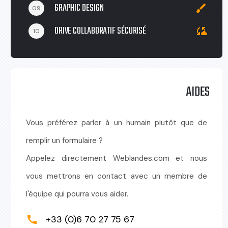
GRAPHIC DESIGN
brush
09
DRIVE COLLABORATIF SÉCURISÉ
cloud_sync
10
AIDES
Vous préférez parler à un humain plutôt que de
remplir un formulaire ?
Appelez directement Weblandes.com et nous
vous mettrons en contact avec un membre de
l'équipe qui pourra vous aider.
+33 (0)6 70 27 75 67
call