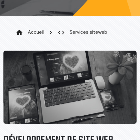
home
chevron_right
code
Accueil
Services siteweb