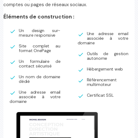
comptes ou pages de réseaux sociaux.
Éléments de construction :
Un design sur-
check
Une adresse email
check
mesure responsive
associée à votre
domaine
Site complet au
check
format OnePage
Outils de gestion
check
autonome
Un formulaire de
check
contact sécurisé
Hébergement web
check
Un nom de domaine
check
Référencement
check
dédié
multimoteur
Une adresse email
check
Certificat SSL
check
associée à votre
domaine