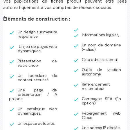
Vos publications de fiches produit peuvent être liées
automatiquement à vos comptes de réseaux sociaux.
Éléments de construction :
check
Un design sur mesure
check
Informations légales,
check
responsive
Un nom de domaine
check
Un jeu de pages web
check
(+ alias)
dynamiques
Cinq adresses email
check
Présentation de
check
votre choix
Outils de gestion
check
autonome
Un formulaire de
check
contact sécurisé
Référencement
check
multimoteur
Une page de
check
présentation / A
propos.
Campagne SEA (En
check
option)
Un catalogue web
check
dynamiques,
Hébergement web
check
Cloud
Un espace actualité,
check
Une adress IP dédiée
check