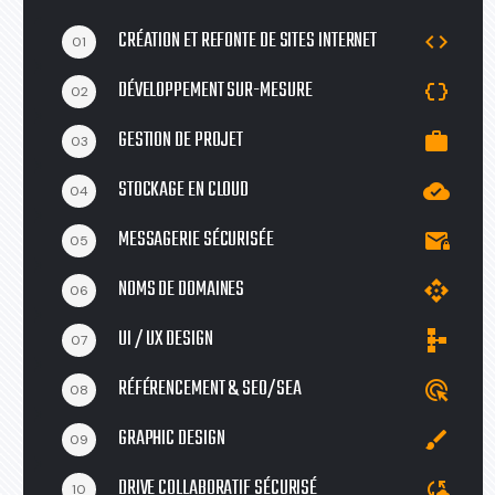
CRÉATION ET REFONTE DE SITES INTERNET
code
01
DÉVELOPPEMENT SUR-MESURE
data_object
02
GESTION DE PROJET
work
03
STOCKAGE EN CLOUD
cloud_done
04
MESSAGERIE SÉCURISÉE
mail_lock
05
NOMS DE DOMAINES
api
06
UI / UX DESIGN
schema
07
RÉFÉRENCEMENT & SEO/SEA
ads_click
08
GRAPHIC DESIGN
brush
09
DRIVE COLLABORATIF SÉCURISÉ
cloud_sync
10