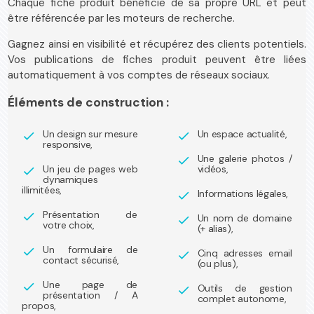
Chaque fiche produit bénéficie de sa propre URL et peut
être référencée par les moteurs de recherche.
Gagnez ainsi en visibilité et récupérez des clients potentiels.
Vos publications de fiches produit peuvent être liées
automatiquement à vos comptes de réseaux sociaux.
Éléments de construction :
Un design sur mesure
Un espace actualité,
check
check
responsive,
Une galerie photos /
check
Un jeu de pages web
vidéos,
check
dynamiques
illimitées,
Informations légales,
check
Présentation de
check
Un nom de domaine
check
votre choix,
(+ alias),
Un formulaire de
check
Cinq adresses email
check
contact sécurisé,
(ou plus),
Une page de
check
Outils de gestion
check
présentation / A
complet autonome,
propos,