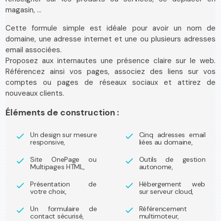
magasin, …
Cette formule simple est idéale pour avoir un nom de
domaine, une adresse internet et une ou plusieurs adresses
email associées.
Proposez aux internautes une présence claire sur le web.
Référencez ainsi vos pages, associez des liens sur vos
comptes ou pages de réseaux sociaux et attirez de
nouveaux clients.
Éléments de construction :
Un design sur mesure
Cinq adresses email
check
check
responsive,
liées au domaine,
Site OnePage ou
Outils de gestion
check
check
Multipages HTML,
autonome,
Présentation de
Hébergement web
check
check
votre choix,
sur serveur cloud,
Un formulaire de
Référencement
check
check
contact sécurisé,
multimoteur,