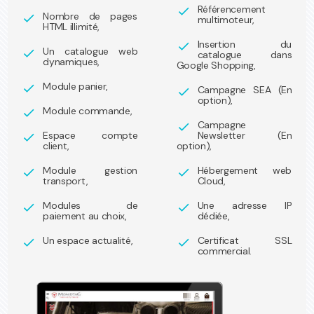
Référencement
check
Nombre de pages
check
multimoteur,
HTML illimité,
Insertion du
check
Un catalogue web
check
catalogue dans
dynamiques,
Google Shopping,
Module panier,
check
Campagne SEA (En
check
option),
Module commande,
check
Campagne
check
Espace compte
Newsletter (En
check
client,
option),
Module gestion
Hébergement web
check
check
transport,
Cloud,
Modules de
Une adresse IP
check
check
paiement au choix,
dédiée,
Un espace actualité,
Certificat SSL
check
check
commercial.