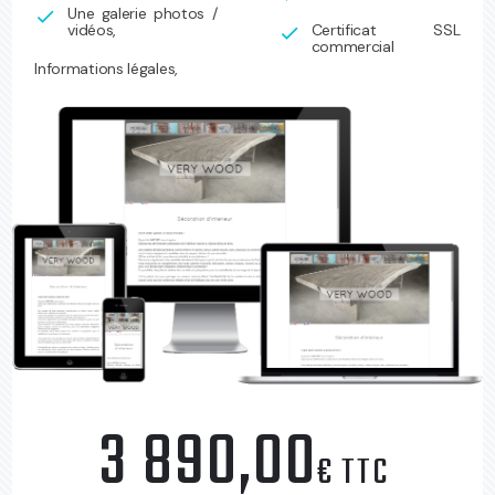
Une galerie photos /
check
vidéos,
Certificat SSL
check
commercial
Informations légales,
3 890,00
€ TTC