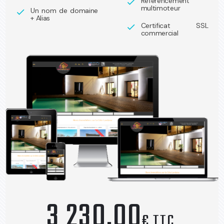
Référencement
check
multimoteur
Un nom de domaine
check
+ Alias
Certificat SSL
check
commercial
3 230,00
€ TTC