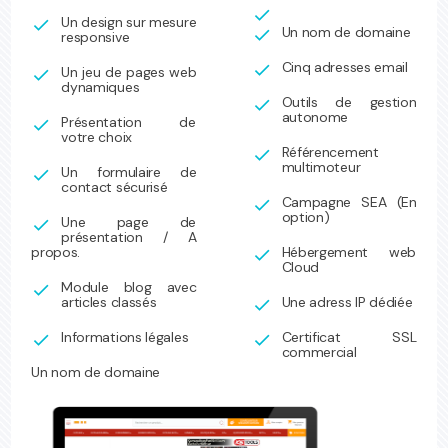
check
Un design sur mesure
check
Un nom de domaine
check
responsive
Cinq adresses email
check
Un jeu de pages web
check
dynamiques
Outils de gestion
check
autonome
Présentation de
check
votre choix
Référencement
check
multimoteur
Un formulaire de
check
contact sécurisé
Campagne SEA (En
check
option)
Une page de
check
présentation / A
propos.
Hébergement web
check
Cloud
Module blog avec
check
articles classés
Une adress IP dédiée
check
Informations légales
Certificat SSL
check
check
commercial
Un nom de domaine