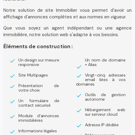
Notre solution de site Immobilier vous permet d'avoir un
affichage d'annonces complètes et aux normes en vigueur.
Que vous soyez un agent indépendant ou une agence
immobilière, notre solution web s'adapte à vos besoins.
Éléments de construction :
Un design sur mesure
Un nom de domaine
check
responsive
+ Alias
check
Site Multipages
Vingt-cinq adresses
check
check
email liées à vos
domaines
Présentation de
check
votre choix
Outils de gestion
check
autonome
Un formulaire de
check
contact sécurisé
Hébergement web
check
sur serveur cloud
Module d'annonces
check
immobilières
Adresse IP dédiée
check
Informations légales
check