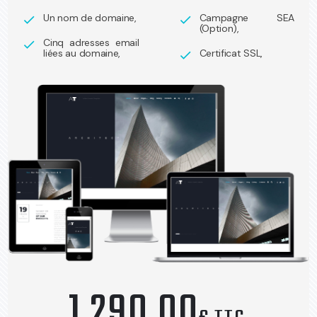
Un nom de domaine,
Campagne SEA
check
check
(Option),
Cinq adresses email
check
liées au domaine,
Certificat SSL,
check
1 290,00