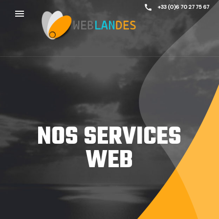
call
+33 (0)6 70 27 75 67
menu
NOS SERVICES
WEB