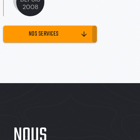
2008
NOS SERVICES
arrow_downward
NOUS