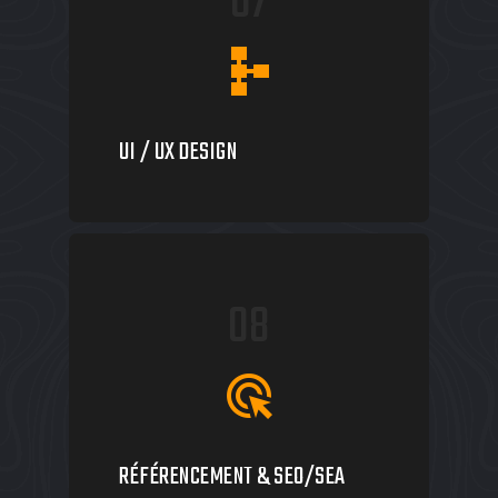
07
schema
UI / UX DESIGN
08
ads_click
RÉFÉRENCEMENT & SEO/SEA