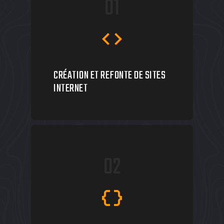
01
code
CRÉATION ET REFONTE DE SITES
INTERNET
02
data_object