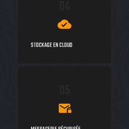
04
cloud_done
STOCKAGE EN CLOUD
05
mail_lock