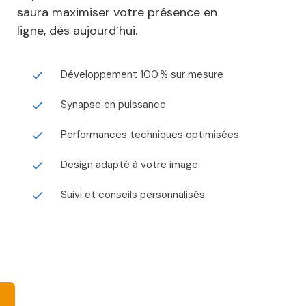
saura maximiser votre présence en
ligne, dès aujourd’hui.
Développement 100 % sur mesure
done
Synapse en puissance
done
Performances techniques optimisées
done
Design adapté à votre image
done
Suivi et conseils personnalisés
done