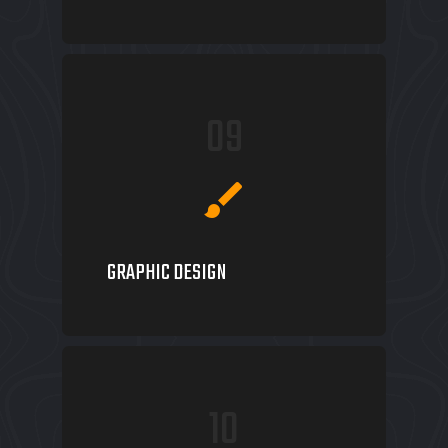
09
brush
GRAPHIC DESIGN
10