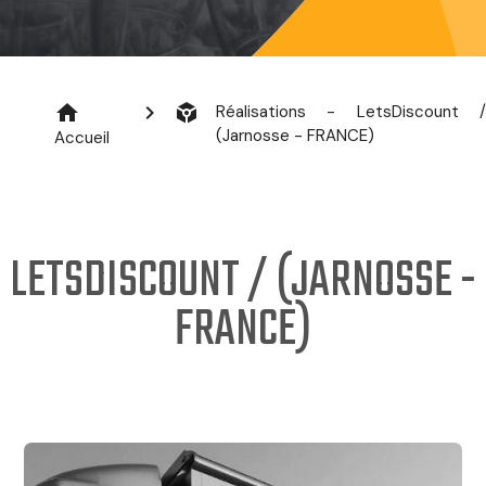
home
chevron_right
token
Réalisations - LetsDiscount /
(Jarnosse - FRANCE)
Accueil
LETSDISCOUNT / (JARNOSSE -
FRANCE)