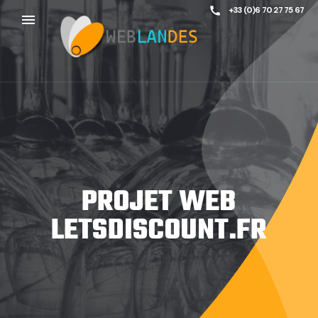
call
+33 (0)6 70 27 75 67
menu
PROJET WEB
LETSDISCOUNT.FR