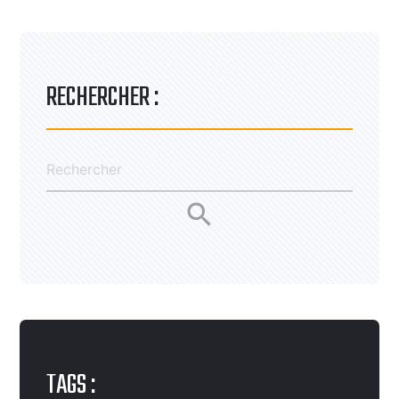
RECHERCHER :
search
TAGS :