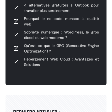
4 alternatives gratuites à Outlook pour
launch
travailler plus sereinement
Pourquoi le no-code menace la qualité
launch
web
Sobriété numérique : WordPress, le gros
launch
diesel du web moderne ?
Qu’est-ce que le GEO (Generative Engine
launch
Optimization) ?
Hébergement Web Cloud : Avantages et
launch
Solutions