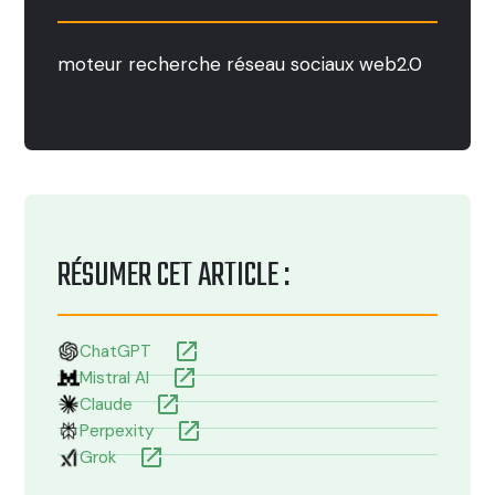
moteur
recherche
réseau
sociaux
web2.0
RÉSUMER CET ARTICLE :
launch
ChatGPT
launch
Mistral AI
launch
Claude
launch
Perpexity
launch
Grok