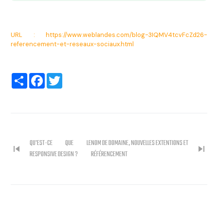
URL : https://www.weblandes.com/blog-3IQMV4tcvFcZd26-
referencement-et-reseaux-sociaux.html
Partager
Facebook
Twitter
QU'EST-CE QUE LE
NOM DE DOMAINE, NOUVELLES EXTENTIONS ET
skip_previous
skip_next
RESPONSIVE DESIGN ?
RÉFÉRENCEMENT