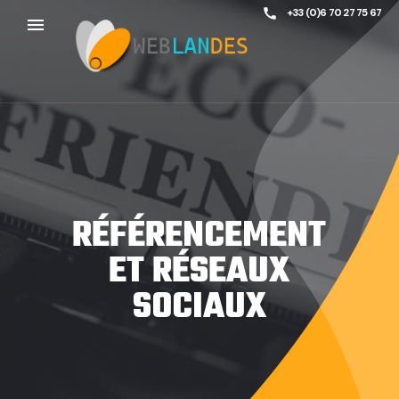
call
+33 (0)6 70 27 75 67
menu
RÉFÉRENCEMENT
ET RÉSEAUX
SOCIAUX