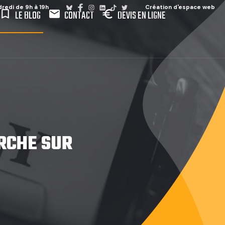
dredi de 9h à 19h
Création d'espace web
ookmark_border
mail
euro
LE BLOG
CONTACT
DEVIS EN LIGNE
ERCHE SUR