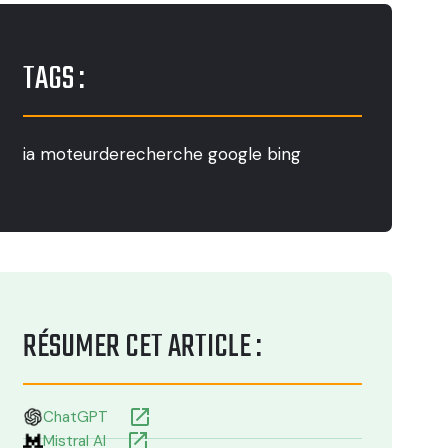
TAGS :
ia
moteurderecherche
google
bing
RÉSUMER CET ARTICLE :
launch
ChatGPT
launch
Mistral AI