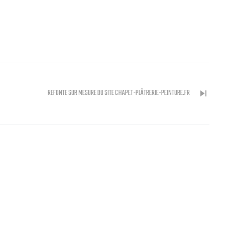
skip_next
REFONTE SUR MESURE DU SITE CHAPET-PLÂTRERIE-PEINTURE.FR