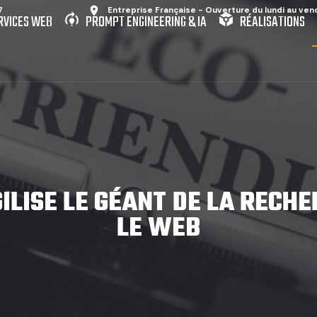
place
7
Entreprise Française - Ouverture du lundi au ven
model_training
token
b
RVICES WEB
PROMPT ENGINEERING & IA
RÉALISATIONS
GILISE LE GÉANT DE LA RECH
LE WEB