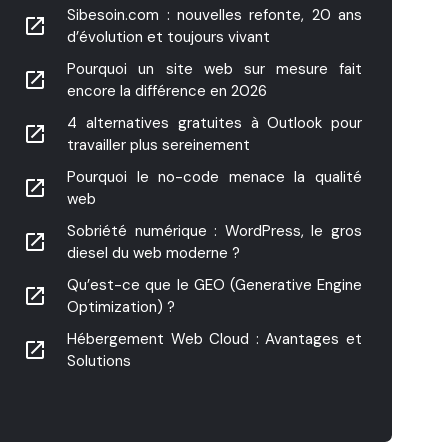
Sibesoin.com : nouvelles refonte, 20 ans
launch
d’évolution et toujours vivant
Pourquoi un site web sur mesure fait
launch
encore la différence en 2026
4 alternatives gratuites à Outlook pour
launch
travailler plus sereinement
Pourquoi le no-code menace la qualité
launch
web
Sobriété numérique : WordPress, le gros
launch
diesel du web moderne ?
Qu’est-ce que le GEO (Generative Engine
launch
Optimization) ?
Hébergement Web Cloud : Avantages et
launch
Solutions