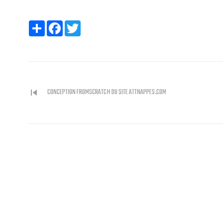
Partager
Facebook
Twitter
skip_previous
CONCEPTION FROMSCRATCH DU SITE ATTNAPPES.COM