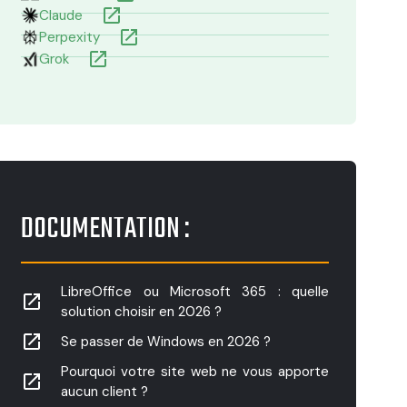
launch
Claude
launch
Perpexity
launch
Grok
DOCUMENTATION :
LibreOffice ou Microsoft 365 : quelle
launch
solution choisir en 2026 ?
launch
Se passer de Windows en 2026 ?
Pourquoi votre site web ne vous apporte
launch
aucun client ?