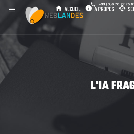
call
+33 (0)6 70 27 75 6
home
info
api
ACCUEIL
A PROPOS
SE
menu
L'IA FRA