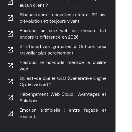
launch
aucun client ?
Sibesoin.com : nouvelles refonte, 20 ans
launch
d’évolution et toujours vivant
Pourquoi un site web sur mesure fait
launch
encore la différence en 2026
4 alternatives gratuites à Outlook pour
launch
travailler plus sereinement
Pourquoi le no-code menace la qualité
launch
web
Qu’est-ce que le GEO (Generative Engine
launch
Optimization) ?
Hébergement Web Cloud : Avantages et
launch
Solutions
Émotion artificielle : entre façade et
launch
ressenti