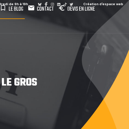
dredi de 9h à 19h
Création d'espace web
ookmark_border
mail
euro
LE BLOG
CONTACT
DEVIS EN LIGNE
 LE GROS