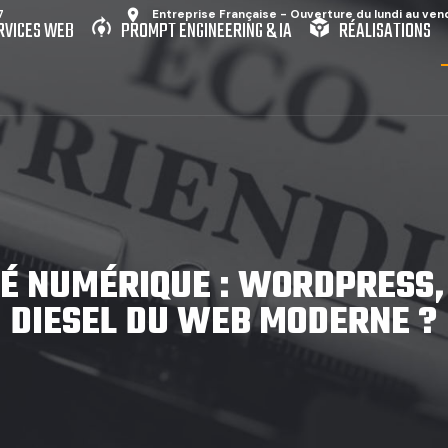
place
7
Entreprise Française - Ouverture du lundi au ven
model_training
token
b
RVICES WEB
PROMPT ENGINEERING & IA
RÉALISATIONS
É NUMÉRIQUE : WORDPRESS,
DIESEL DU WEB MODERNE ?