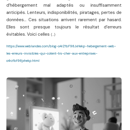
d’hébergement mal adaptés ou insuffisamment
anticipés. Lenteurs, indisponibilités, piratages, pertes de
données… Ces situations arrivent rarement par hasard.
Elles sont presque toujours le résultat d’erreurs
évitables. Voici celles
(...)
https://www.weblandes.com/blog-o4rZfbF98JxHekp-hebergement-web-
les-erreurs-invisibles-qui-cotent-trs-cher-aux-entreprises-
o4rzfbf98jxhekp.html