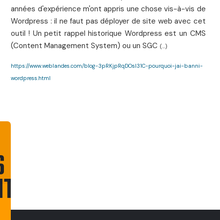
années d'expérience m'ont appris une chose vis-à-vis de
Wordpress : il ne faut pas déployer de site web avec cet
outil ! Un petit rappel historique Wordpress est un CMS
(Content Management System) ou un SGC
(...)
https://www.weblandes.com/blog-3pRKjpRqDOsl31C-pourquoi-jai-banni-
wordpress.html
S
NT
CONTACTEZ-
NOUS