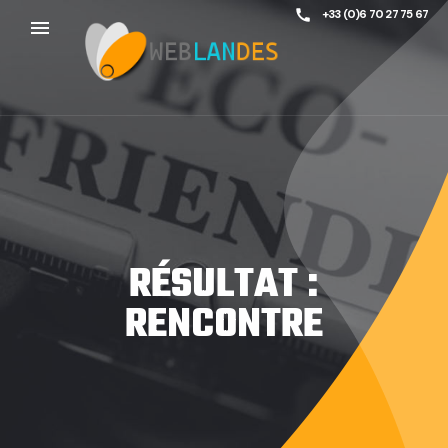
call
+33 (0)6 70 27 75 67
menu
RÉSULTAT :
RENCONTRE