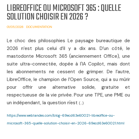
LIBREOFFICE OU MICROSOFT 365 : QUELLE
SOLUTION CHOISIR EN 2026 ?
01/05/2026
DOCUMENTATION
Le choc des philosophies Le paysage bureautique de
2026 n’est plus celui d’il y a dix ans. D’un côté, le
mastodonte Microsoft 365 (anciennement Office), une
suite ultra-connectée, dopée à l'IA Copilot, mais dont
les abonnements ne cessent de grimper. De l’autre,
LibreOffice, le champion de l’Open Source, qui a su mûrir
pour offrir une alternative solide, gratuite et
respectueuse de la vie privée. Pour une TPE, une PME ou
un indépendant, la question n'est
(...)
https://www.weblandes.com/blog-69ecd63e60021-libreoffice-ou-
microsoft-365-quelle-solution-choisir-en-2026-69ecd63e60021.html