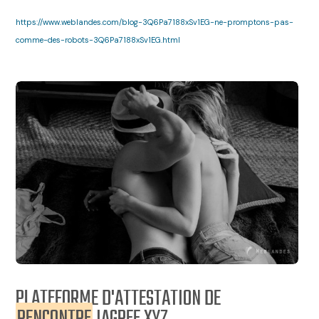
https://www.weblandes.com/blog-3Q6Pa7188xSv1EG-ne-promptons-pas-
comme-des-robots-3Q6Pa7188xSv1EG.html
PLATEFORME D'ATTESTATION DE