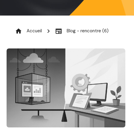
home
chevron_right
newspaper
Accueil
Blog - rencontre (6)