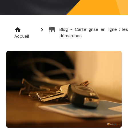
home
chevron_right
newspaper
Blog - Carte grise en ligne : les
démarches.
Accueil