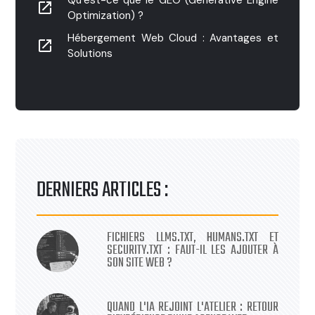
launch
Optimization) ?
Hébergement Web Cloud : Avantages et
launch
Solutions
DERNIERS ARTICLES :
FICHIERS LLMS.TXT, HUMANS.TXT ET
SECURITY.TXT : FAUT-IL LES AJOUTER À
SON SITE WEB ?
QUAND L'IA REJOINT L'ATELIER : RETOUR