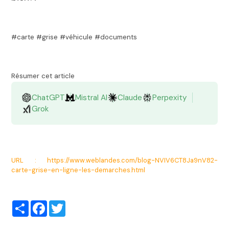
#carte #grise #véhicule #documents
Résumer cet article
ChatGPT
Mistral AI
Claude
Perpexity
Grok
URL : https://www.weblandes.com/blog-NVIV6CT8Ja9nV82-
carte-grise-en-ligne-les-demarches.html
Partager
Facebook
Twitter