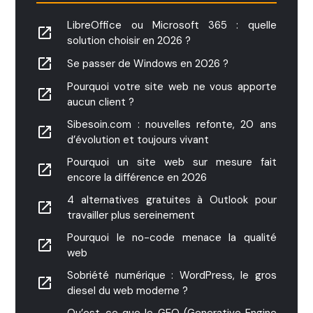
LibreOffice ou Microsoft 365 : quelle
launch
solution choisir en 2026 ?
launch
Se passer de Windows en 2026 ?
Pourquoi votre site web ne vous apporte
launch
aucun client ?
Sibesoin.com : nouvelles refonte, 20 ans
launch
d’évolution et toujours vivant
Pourquoi un site web sur mesure fait
launch
encore la différence en 2026
4 alternatives gratuites à Outlook pour
launch
travailler plus sereinement
Pourquoi le no-code menace la qualité
launch
web
Sobriété numérique : WordPress, le gros
launch
diesel du web moderne ?
Qu’est-ce que le GEO (Generative Engine