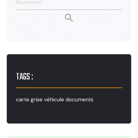
search
TAGS :
carte
grise
véhicule
documents