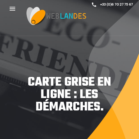
call
+33 (0)6 70 27 75 67
menu
CARTE GRISE EN
LIGNE : LES
DÉMARCHES.