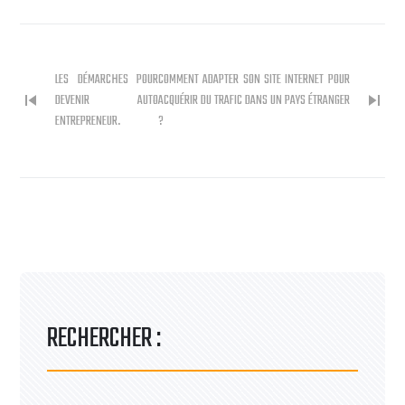
LES DÉMARCHES POUR
COMMENT ADAPTER SON SITE INTERNET POUR
skip_previous
skip_next
DEVENIR AUTO
ACQUÉRIR DU TRAFIC DANS UN PAYS ÉTRANGER
ENTREPRENEUR.
?
RECHERCHER :